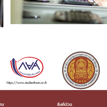
าน
ลิงค์ด่วน